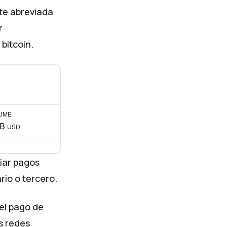
te abreviada
r
bitcoin.
UME
 B
USD
viar pagos
rio o tercero.
el pago de
s redes