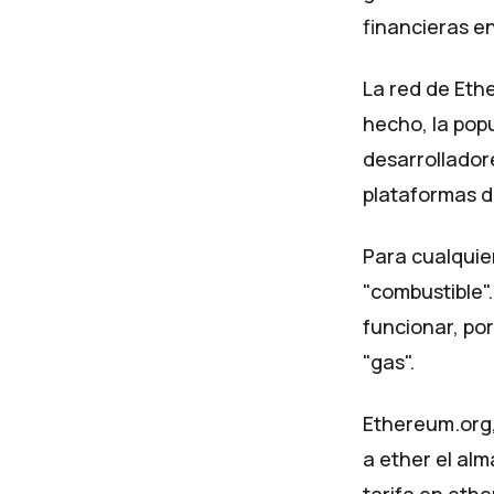
financieras e
La red de Eth
hecho, la popu
desarrollador
plataformas d
Para cualquie
"combustible".
funcionar, po
"gas".
Ethereum.org,
a ether el al
tarifa en ethe