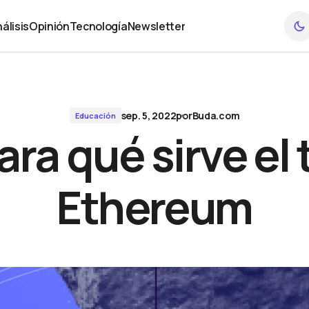
álisis
Opinión
Tecnología
Newsletter
álisis
Opinión
Tecnología
Newsletter
sep. 5, 2022
por
Buda.com
Educación
ara qué sirve el
Ethereum