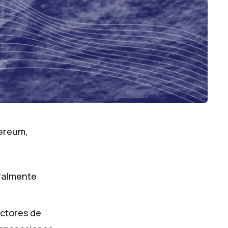
hereum,
eralmente
uctores de