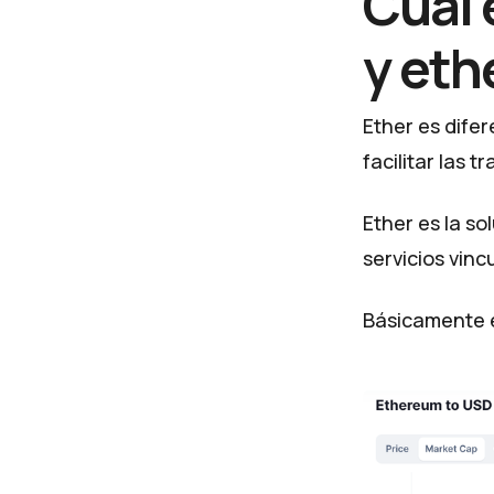
Cuál 
y et
Ether es dife
facilitar las 
Ether es la s
servicios vin
Básicamente e