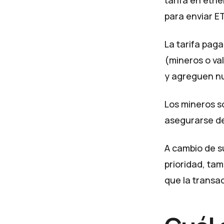
para enviar ET
La tarifa pag
(mineros o va
y agreguen nu
Los mineros so
asegurarse de
A cambio de su
prioridad, tam
que la transa