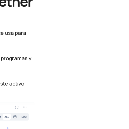
 ether
se usa para
s programas y
ste activo.