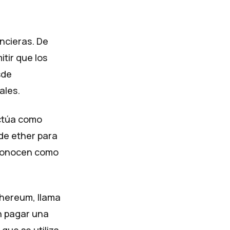
ncieras. De
tir que los
sde
ales.
actúa como
 de ether para
e conocen como
thereum, llama
n pagar una
que se utiliza