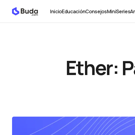
Ether: Para qué sirve el token de Ethereum
Educación
Inicio
Educación
Consejos
MiniSeries
An
Inicio
Educación
Consejos
MiniSeries
An
Ether: P