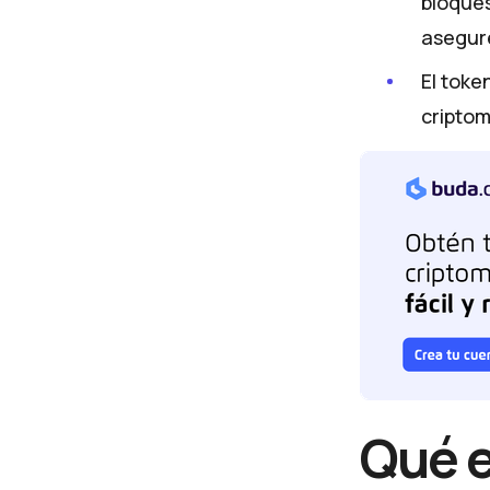
bloques
asegure
El toke
cripto
Qué e