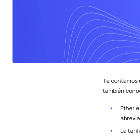
Te contamos q
también conoc
Ether e
abrevi
La tari