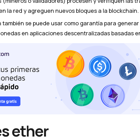
 (mineros o validadores) procesen y verifiquen las t
n la red y agreguen nuevos bloques a la blockchain.
n también se puede usar como garantía para generar
monedas en aplicaciones descentralizadas basadas e
s ether