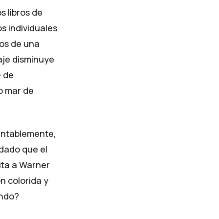
s libros de
s individuales
ros de una
aje disminuye
e de
to mar de
entablemente,
 dado que el
ita a Warner
n colorida y
undo?