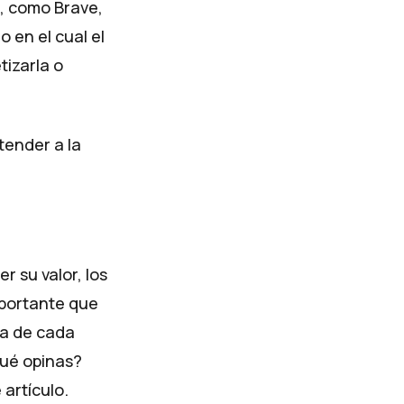
, como Brave,
 en el cual el
tizarla o
tender a la
r su valor, los
mportante que
ia de cada
qué opinas?
artículo.