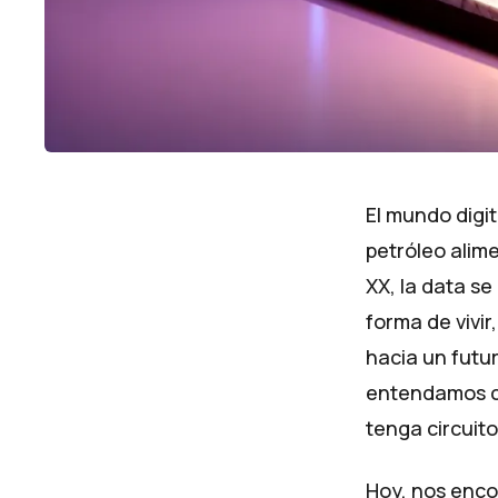
El mundo digit
petróleo alime
XX, la data se
forma de vivi
hacia un futur
entendamos có
tenga circuit
Hoy, nos encon