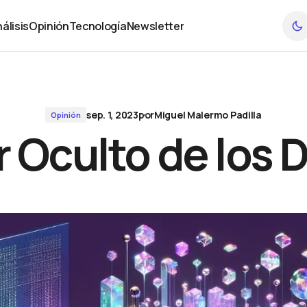
álisis
Opinión
Tecnología
Newsletter
álisis
Opinión
Tecnología
Newsletter
sep. 1, 2023
por
Miguel Malermo Padilla
Opinión
r Oculto de los 