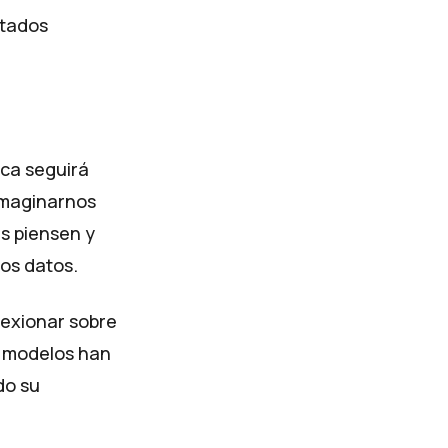
ltados
ica seguirá
 imaginarnos
s piensen y
los datos.
lexionar sobre
s modelos han
do su