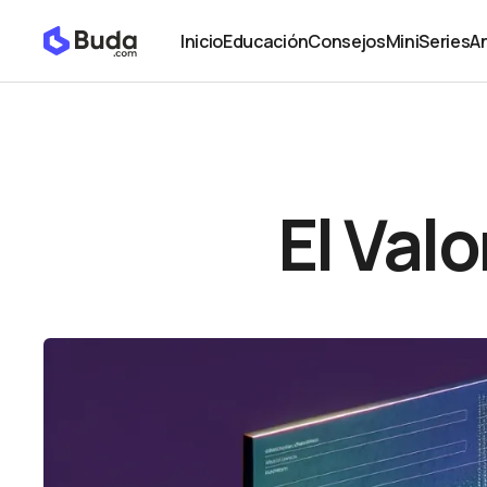
El Valor Oculto de los Datos ⛽️
Opinión
Inicio
Educación
Consejos
MiniSeries
An
Inicio
Educación
Consejos
MiniSeries
An
El Valo