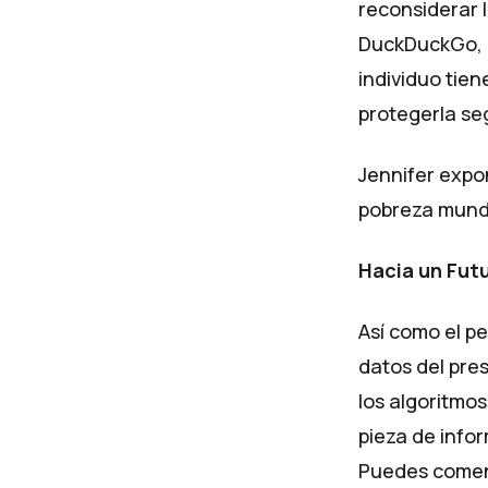
reconsiderar 
DuckDuckGo,
individuo tien
protegerla se
Jennifer expo
pobreza mundi
Hacia un Futu
Así como el pe
datos del pre
los algoritmos
pieza de info
Puedes come