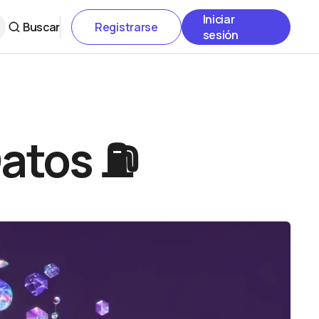
Iniciar
Buscar
Registrarse
sesión
Datos ⛽️