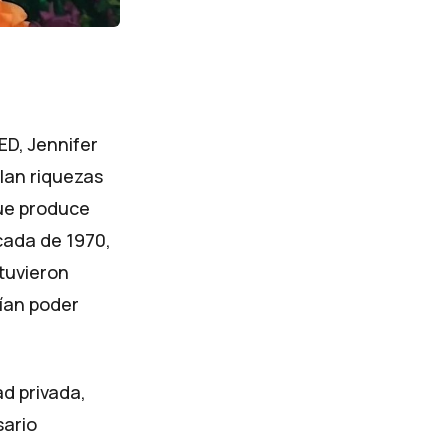
TED
, Jennifer
lan riquezas
que produce
écada de 1970,
 tuvieron
rían poder
d privada,
sario