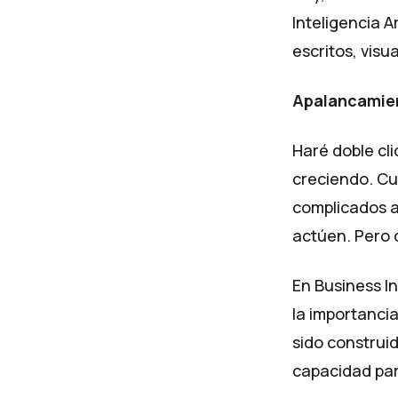
Inteligencia A
escritos, visu
Apalancamient
Haré doble cli
creciendo. Cu
complicados a
actúen. Pero 
En Business Ins
la importanci
sido construid
capacidad par