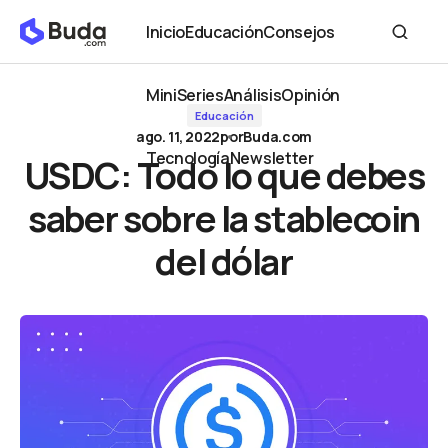
USDC: Todo lo que debes saber sobre la stablecoin del dólar
Inicio
Educación
Consejos
Inicio
Educación
Consejos
MiniSeries
Análisis
Opinión
Educación
MiniSeries
Análisis
Opinión
ago. 11, 2022
por
Buda.com
Tecnología
Newsletter
USDC: Todo lo que debes
Tecnología
Newsletter
saber sobre la stablecoin
del dólar