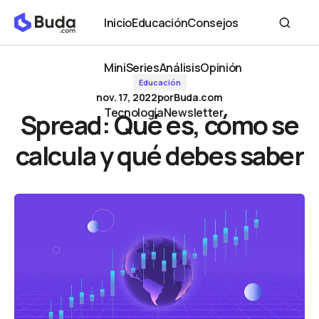
Spread: Qué es, cómo se calcula y qué debes saber
Inicio
Educación
Consejos
Inicio
Educación
Consejos
MiniSeries
Análisis
Opinión
Educación
MiniSeries
Análisis
Opinión
nov. 17, 2022
por
Buda.com
Tecnología
Newsletter
Spread: Qué es, cómo se
Tecnología
Newsletter
calcula y qué debes saber