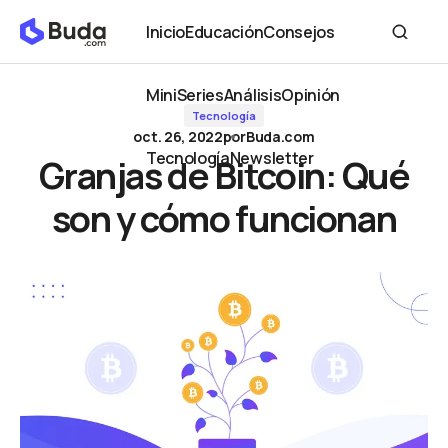
Granjas de Bitcoin: Qué son y cómo funcionan
Inicio
Educación
Consejos
Inicio
Educación
Consejos
MiniSeries
Análisis
Opinión
Tecnología
MiniSeries
Análisis
Opinión
oct. 26, 2022
por
Buda.com
Tecnología
Newsletter
Granjas de Bitcoin: Qué
Tecnología
Newsletter
son y cómo funcionan